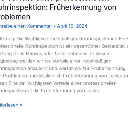
teile
ohrinspektion: Früherkennung von
er
roblemen
fessionellen
hreibe einen Kommentar
/
April 19, 2024
rinspektion:
üherkennung
leitung: Die Wichtigkeit regelmäßiger Rohrinspektionen Eine
n
fessionelle Rohrinspektion ist ein wesentlicher Bestandteil 
oblemen
rtung Ihres Hauses oder Unternehmens. In diesem
gbeitrag werden wir die Vorteile einer regelmäßigen
hrinspektion erläutern und warum sie zur Früherkennung
n Problemen unerlässlich ist. Früherkennung von Lecks u
sen Eine der wichtigsten Vorteile einer professionellen
rinspektion ist die Früherkennung von Lecks
terlesen »