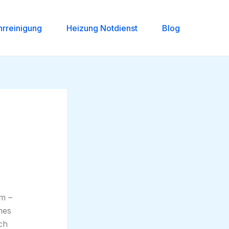
hrreinigung
Heizung Notdienst
Blog
em –
mes
ch