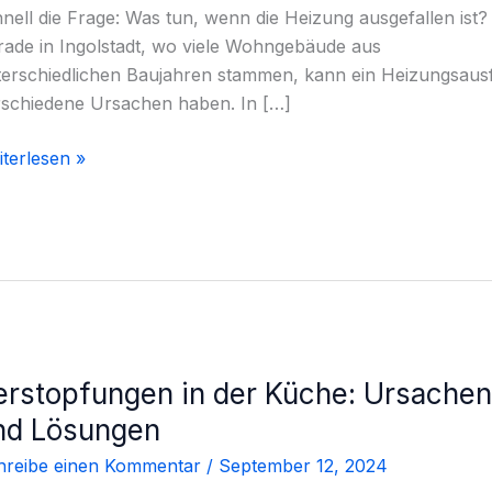
ort
nell die Frage: Was tun, wenn die Heizung ausgefallen ist?
ade in Ingolstadt, wo viele Wohngebäude aus
erschiedlichen Baujahren stammen, kann ein Heizungsausf
rschiedene Ursachen haben. In […]
terlesen »
erstopfungen in der Küche: Ursachen
rstopfungen
nd Lösungen
hreibe einen Kommentar
/
September 12, 2024
che: