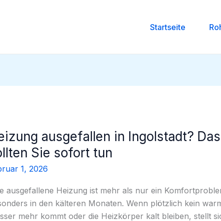
Startseite
Ro
eizung ausgefallen in Ingolstadt? Das
izung
gefallen
llten Sie sofort tun
ruar 1, 2026
olstadt?
s
e ausgefallene Heizung ist mehr als nur ein Komfortprobl
lten
sonders in den kälteren Monaten. Wenn plötzlich kein war
ser mehr kommt oder die Heizkörper kalt bleiben, stellt si